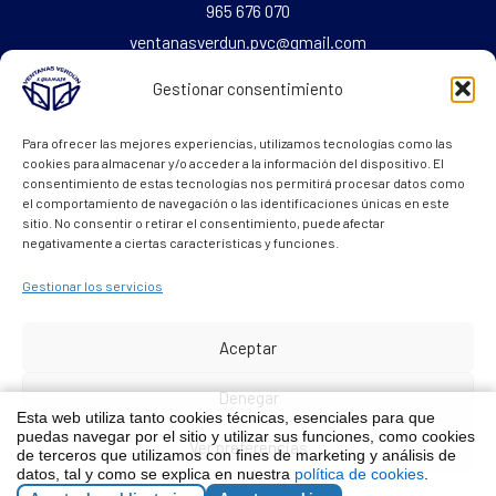
965 676 070
ventanasverdun.pvc@gmail.com
Gestionar consentimiento
Fax: 965 676 069
Para ofrecer las mejores experiencias, utilizamos tecnologías como las
cookies para almacenar y/o acceder a la información del dispositivo. El
Textos Legales
consentimiento de estas tecnologías nos permitirá procesar datos como
el comportamiento de navegación o las identificaciones únicas en este
sitio. No consentir o retirar el consentimiento, puede afectar
Aviso legal
negativamente a ciertas características y funciones.
Política de Cookies
Gestionar los servicios
Política de Privacidad
Aceptar
Denegar
Esta web utiliza tanto cookies técnicas, esenciales para que
Copyright © 2026 Distribuidor de Ventanas de Pvc en Alicante
puedas navegar por el sitio y utilizar sus funciones, como cookies
Ver preferencias
de terceros que utilizamos con fines de marketing y análisis de
Powered by
internetsinriesgos.es
datos, tal y como se explica en nuestra
política de cookies
.