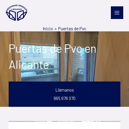
Ir
al
contenido
Inicio
Puertas de Pvc
Puertas de Pvc en
Alicante
Llámanos
965 676 070