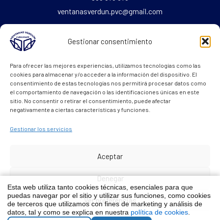
ventanasverdun.pvc@gmail.com
Fax: 965 676 069
Gestionar consentimiento
Para ofrecer las mejores experiencias, utilizamos tecnologías como las
Textos Legales
cookies para almacenar y/o acceder a la información del dispositivo. El
consentimiento de estas tecnologías nos permitirá procesar datos como
el comportamiento de navegación o las identificaciones únicas en este
Aviso legal
sitio. No consentir o retirar el consentimiento, puede afectar
Política de Cookies
negativamente a ciertas características y funciones.
Política de Privacidad
Gestionar los servicios
Aceptar
Denegar
Copyright © 2026 Distribuidor de Ventanas de Pvc en Alicante
Esta web utiliza tanto cookies técnicas, esenciales para que
puedas navegar por el sitio y utilizar sus funciones, como cookies
Powered by
internetsinriesgos.es
Ver preferencias
de terceros que utilizamos con fines de marketing y análisis de
datos, tal y como se explica en nuestra
política de cookies
.