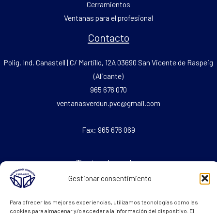
Cerramientos
Ventanas para el profesional
Contacto
Polig. Ind. Canastell | C/ Martillo, 12A 03690 San Vicente de Raspeig
(Alicante)
965 676 070
ventanasverdun.pvc@gmail.com
Fax: 965 676 069
Textos Legales
Gestionar consentimiento
Aviso legal
Política de Cookies
Para ofrecer las mejores experiencias, utilizamos tecnologías como las
cookies para almacenar y/o acceder a la información del dispositivo. El
Política de Privacidad