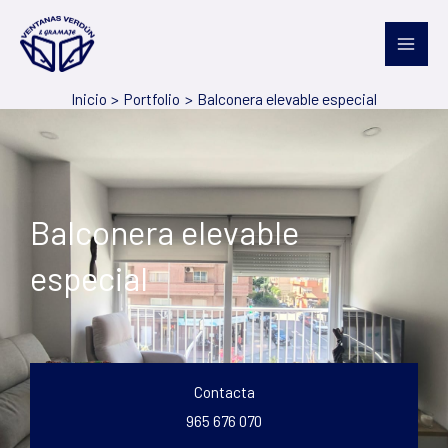
Ir
al
contenido
Inicio
Portfolio
Balconera elevable especial
Balconera elevable
especial
Contacta
965 676 070