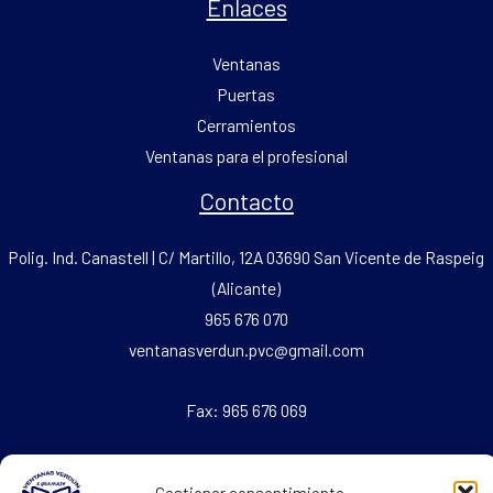
Enlaces
Ventanas
Puertas
Cerramientos
Ventanas para el profesional
Contacto
Polig. Ind. Canastell | C/ Martillo, 12A 03690 San Vicente de Raspeig
(Alicante)
965 676 070
ventanasverdun.pvc@gmail.com
Fax: 965 676 069
Textos Legales
Gestionar consentimiento