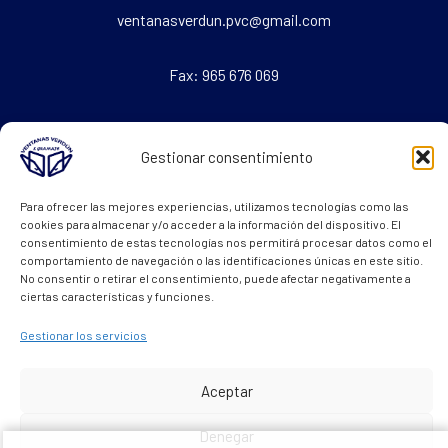
ventanasverdun.pvc@gmail.com
Fax: 965 676 069
Textos Legales
Gestionar consentimiento
Aviso legal
Para ofrecer las mejores experiencias, utilizamos tecnologías como las
Política de Cookies
cookies para almacenar y/o acceder a la información del dispositivo. El
consentimiento de estas tecnologías nos permitirá procesar datos como el
Política de Privacidad
comportamiento de navegación o las identificaciones únicas en este sitio.
No consentir o retirar el consentimiento, puede afectar negativamente a
ciertas características y funciones.
Gestionar los servicios
Copyright © 2026 Distribuidor de Ventanas de Pvc en Alicante
Aceptar
Powered by
internetsinriesgos.es
Denegar