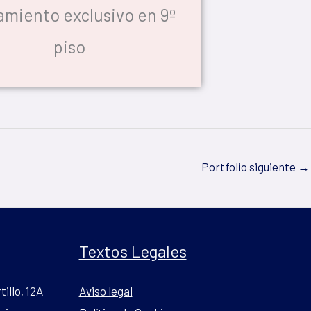
amiento exclusivo en 9º
piso
Portfolio siguiente
→
Textos Legales
tillo, 12A
Aviso legal