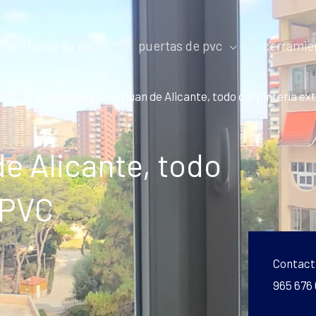
ventanas de pvc
puertas de pvc
cerramie
folio
Bungalow en San juan de Alicante, todo carpintería ex
e Alicante, todo
 PVC
Contact
965 676