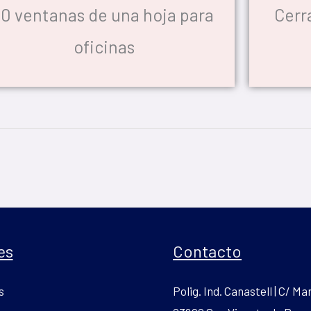
10 ventanas de una hoja para
Cerr
oficinas
es
Contacto
s
Polig. Ind. Canastell | C/ Mar