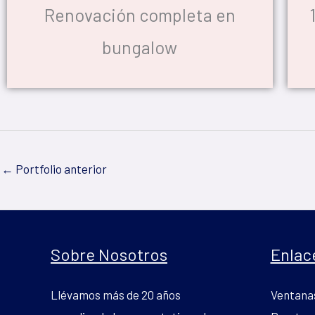
Renovación completa en
bungalow
←
Portfolio anterior
Sobre Nosotros
Enlac
Llévamos más de 20 años
Ventana