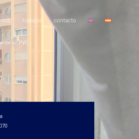
ntos
trabajos
contacto
terior en PVC
a
 070