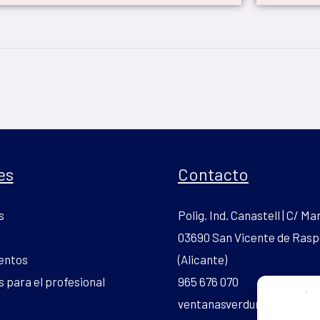
es
Contacto
s
Polig. Ind. Canastell | C/ Mar
03690 San Vicente de Rasp
entos
(Alicante)
 para el profesional
965 676 070
ventanasverdun.pvc@gmai