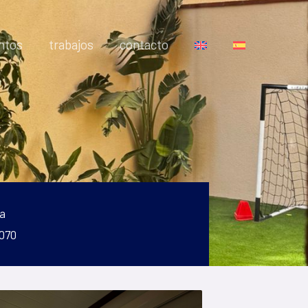
ntos
trabajos
contacto
a
 070