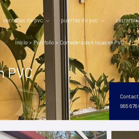
ventanas de pvc
puertas de pvc
cerramie
Inicio
Portfolio
Corredera de 4 hojas en PVC
en PVC
Contact
965 676