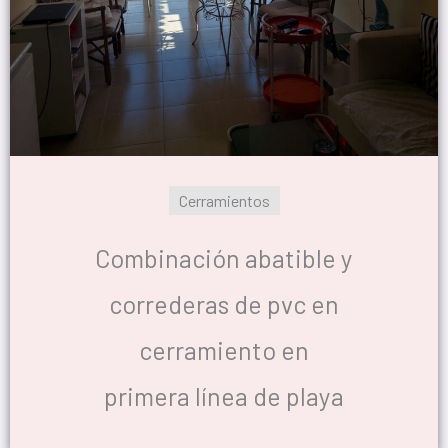
Cerramientos
Combinación abatible y
correderas de pvc en
cerramiento en
primera línea de playa