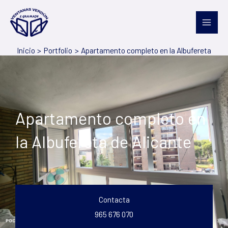
Ir
al
contenido
Inicio
Portfolio
Apartamento completo en la Albufereta
Apartamento completo en
la Albufereta de Alicante
Contacta
965 676 070