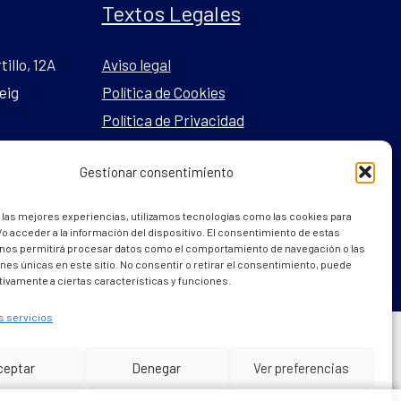
Textos Legales
tillo, 12A
Aviso legal
eig
Política de Cookies
Política de Privacidad
Gestionar consentimiento
l.com
 las mejores experiencias, utilizamos tecnologías como las cookies para
o acceder a la información del dispositivo. El consentimiento de estas
 nos permitirá procesar datos como el comportamiento de navegación o las
ones únicas en este sitio. No consentir o retirar el consentimiento, puede
tivamente a ciertas características y funciones.
s servicios
Powered by
internetsinriesgos.es
ceptar
Denegar
Ver preferencias