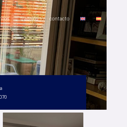
ntos
trabajos
contacto
a
 070