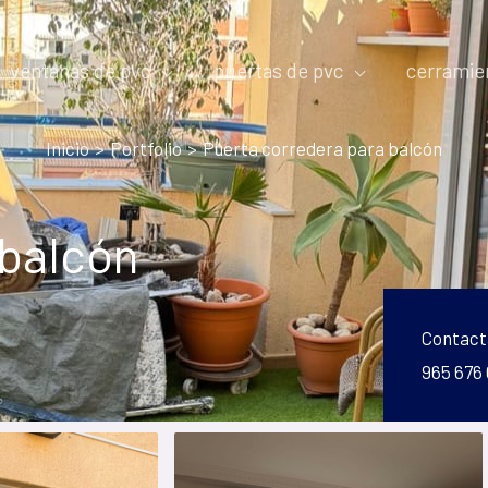
ventanas de pvc
puertas de pvc
cerramie
Inicio
Portfolio
Puerta corredera para balcón
 balcón
Contact
965 676