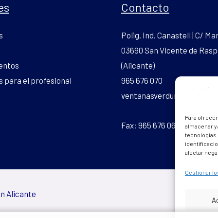
es
Contacto
s
Polig. Ind. Canastell | C/ Mar
03690 San Vicente de Rasp
entos
(Alicante)
 para el profesional
965 676 070
ventanasverdun.pvc@gmai
Para ofrecer
Fax: 965 676 069
almacenar y/
tecnologías
identificaci
afectar nega
Gestionar lo
n Alicante
A