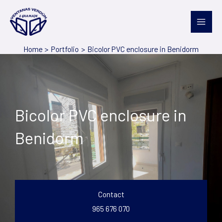
Skip
to
content
Home
Portfolio
Bicolor PVC enclosure in Benidorm
Bicolor PVC enclosure in
Benidorm
Contact
965 676 070