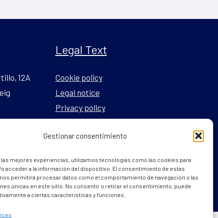
Legal Text
tillo, 12A
Cookie policy
eig
Legal notice
Privacy policy
Gestionar consentimiento
l.com
 las mejores experiencias, utilizamos tecnologías como las cookies para
o acceder a la información del dispositivo. El consentimiento de estas
 nos permitirá procesar datos como el comportamiento de navegación o las
ones únicas en este sitio. No consentir o retirar el consentimiento, puede
tivamente a ciertas características y funciones.
ices