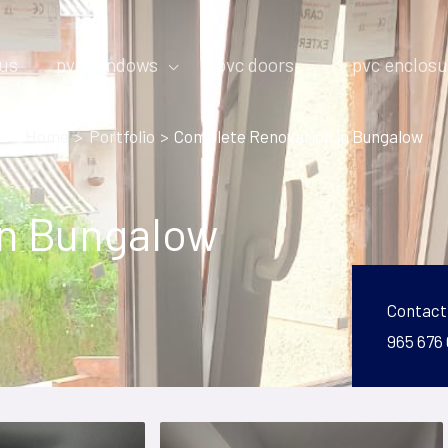
 us
pvc windows
pvc doors
pvc enclosu
Home
Portfolio
Complete Renovation in Bungalow
in Bungalow
Contact
965 676