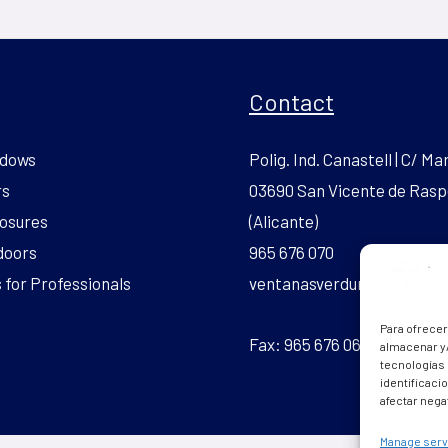
Contact
dows
Polig. Ind. Canastell | C/ Mar
rs
03690 San Vicente de Rasp
osures
(Alicante)
doors
965 676 070
for Professionals
ventanasverdun.pvc@gmai
Para ofrecer
Fax: 965 676 069
almacenar y/
tecnologías
identificaci
afectar nega
Manage serv