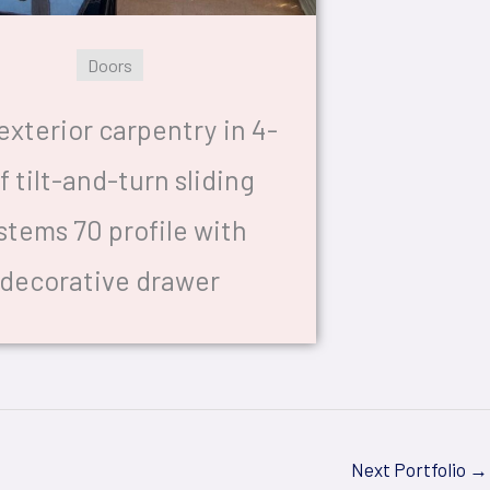
Doors
exterior carpentry in 4-
f tilt-and-turn sliding
stems 70 profile with
decorative drawer
Next Portfolio
→